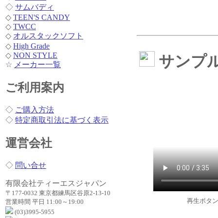
◇
サムバディ
◇
TEEN'S CANDY
◇
TWCC
◇
オルスタックソフト
◇
High Grade
◇
NON STYLE
サンプ
☆
メーカー一覧
ご利用案内
◇
ご購入方法
◇
特定商取引法に基づく表示
運営会社
◇
問い合せ
有限会社ティーエスジャパン
〒177-0032 東京都練馬区谷原2-13-10
再生ボタ
営業時間 平日 11:00～19:00
(03)3995-5955