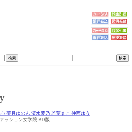
y
心 夢月ゆのん 清水夢乃 若葉まこ 仲西ゆう
ァッション女学院 BD版