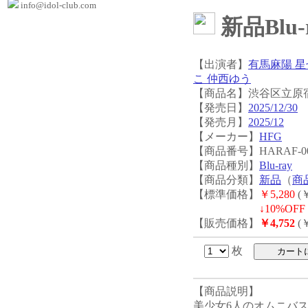
info@idol-club.com
新品Blu-
【出演者】
有馬麻陽 星
こ 仲西ゆう
【商品名】渋谷区立原宿
【発売日】
2025/12/30
【発売月】
2025/12
【メーカー】
HFG
【商品番号】HARAF-00
【商品種別】
Blu-ray
【商品分類】
新品
（
商
【標準価格】
￥5,280
(￥
↓
10%OFF 
【販売価格】
￥4,752
(￥
枚
【商品説明】
美少女6人のオムニバ