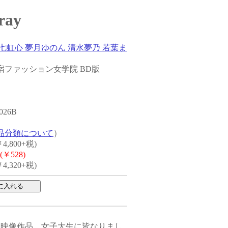
ray
七虹心 夢月ゆのん 清水夢乃 若葉ま
ファッション女学院 BD版
26B
品分類について
）
4,800+税)
(￥528)
4,320+税)
ス映像作品。女子大生に皆なりまし