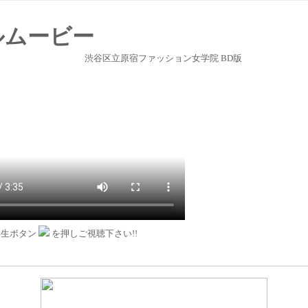
ルムービー
渋谷区立原宿ファッション女学院 BD版
再生ボタン
を押しご視聴下さい!!