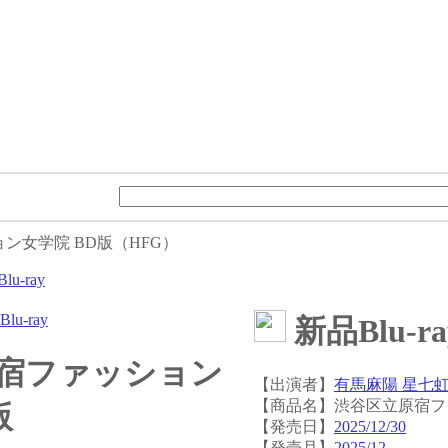
ン女学院 BD版（HFG）
Blu-ray
Blu-ray
新品Blu-ra
宿ファッション
【出演者】
有馬麻陽 星七虹
【商品名】渋谷区立原宿フ
版
【発売日】
2025/12/30
【発売月】
2025/12