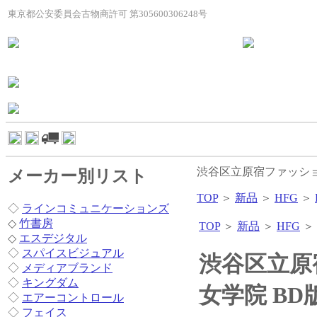
東京都公安委員会古物商許可 第305600306248号
渋谷区立原宿ファッショ
メーカー別リスト
TOP
＞
新品
＞
HFG
＞
◇
ラインコミュニケーションズ
◇
竹書房
TOP
＞
新品
＞
HFG
＞
◇
エスデジタル
◇
スパイスビジュアル
渋谷区立原
◇
メディアブランド
◇
キングダム
女学院 BD
◇
エアーコントロール
◇
フェイス