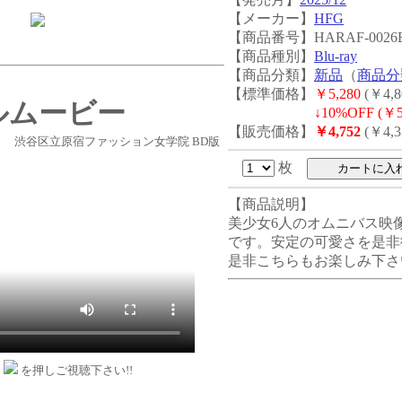
【メーカー】
HFG
【商品番号】HARAF-0026
【商品種別】
Blu-ray
【商品分類】
新品
（
商品分
【標準価格】
￥5,280
(￥4,8
ルムービー
↓
10%OFF (￥5
【販売価格】
￥4,752
(￥4,3
渋谷区立原宿ファッション女学院 BD版
枚
【商品説明】
美少女6人のオムニバス映
です。安定の可愛さを是非御
是非こちらもお楽しみ下さ
ン
を押しご視聴下さい!!