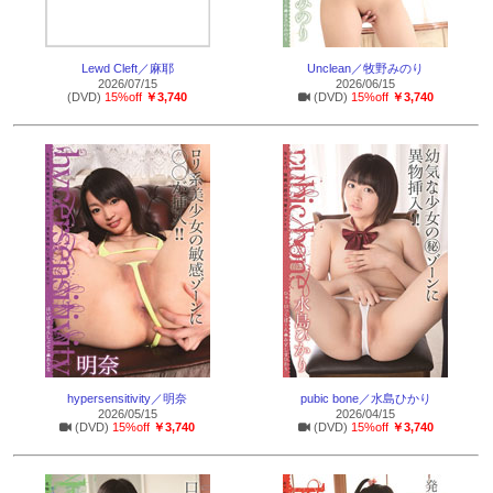
Lewd Cleft／麻耶
Unclean／牧野みのり
2026/07/15
2026/06/15
(DVD)
15%off
￥3,740
(DVD)
15%off
￥3,740
hypersensitivity／明奈
pubic bone／水島ひかり
2026/05/15
2026/04/15
(DVD)
15%off
￥3,740
(DVD)
15%off
￥3,740