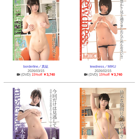
borderline／真紘
lewdness／MIKU
2026/03/15
2026/02/15
(DVD)
15%off
￥3,740
(DVD)
15%off
￥3,740