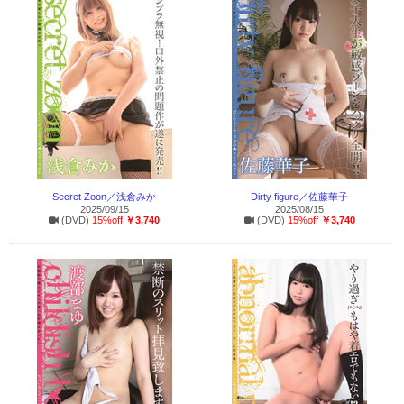
Secret Zoon／浅倉みか
Dirty figure／佐藤華子
2025/09/15
2025/08/15
(DVD)
15%off
￥3,740
(DVD)
15%off
￥3,740