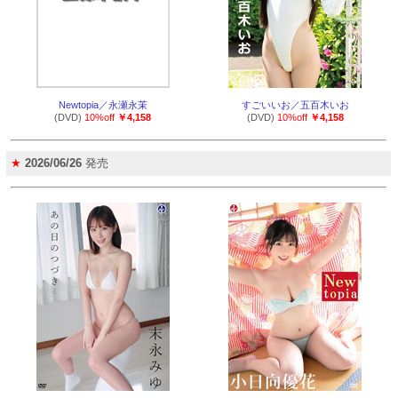
Newtopia／永瀬永茉
すごいいお／五百木いお
(DVD)
10%off
￥4,158
(DVD)
10%off
￥4,158
★
2026/06/26
発売