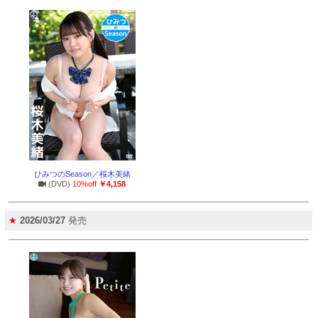
ひみつのSeason／桜木美緒
(DVD)
10%off
￥4,158
★
2026/03/27
発売