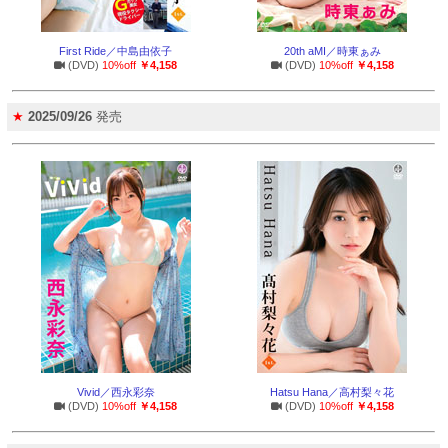
First Ride／中島由依子
20th aMI／時東ぁみ
(DVD)
10%off
￥4,158
(DVD)
10%off
￥4,158
★
2025/09/26
発売
Vivid／西永彩奈
Hatsu Hana／高村梨々花
(DVD)
10%off
￥4,158
(DVD)
10%off
￥4,158