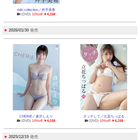
miki collection／井手美希
(DVD)
10%off
￥4,158
★
2026/01/30
発売
CHERIE／倉沢しえり
タッチして／立花ちっぱる
(DVD)
10%off
￥4,158
(DVD)
10%off
￥4,158
★
2025/12/19
発売