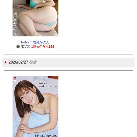
Petite／成瀬かのん
(DVD)
10%off
￥4,158
★
2026/02/27
発売