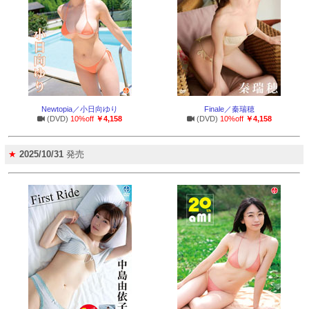
Newtopia／小日向ゆり
Finale／秦瑞穂
(DVD)
10%off
￥4,158
(DVD)
10%off
￥4,158
★
2025/10/31
発売