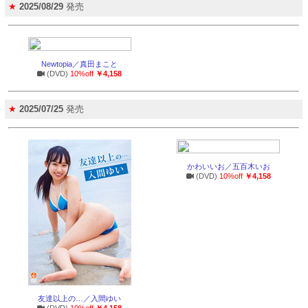
★
2025/08/29
発売
Newtopia／真田まこと
(DVD)
10%off
￥4,158
★
2025/07/25
発売
かわいいお／五百木いお
(DVD)
10%off
￥4,158
友達以上の…／入間ゆい