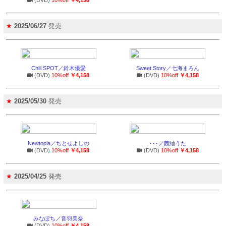
(DVD)
10%off
￥4,158
★
2025/06/27
発売
Chill SPOT／鈴木優愛
Sweet Story／七海まろん
(DVD)
10%off
￥4,158
(DVD)
10%off
￥4,158
★
2025/05/30
発売
Newtopia／ちとせよしの
･･･／茜紬うた
(DVD)
10%off
￥4,158
(DVD)
10%off
￥4,158
★
2025/04/25
発売
みなぽち／音羽美奈
(DVD)
10%off
￥4,158