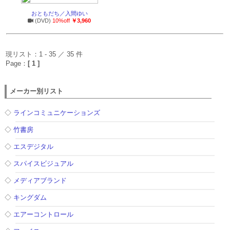
おともだち／入間ゆい
(DVD)
10%off
￥3,960
現リスト：1 - 35 ／ 35 件
Page：
[ 1 ]
メーカー別リスト
◇
ラインコミュニケーションズ
◇
竹書房
◇
エスデジタル
◇
スパイスビジュアル
◇
メディアブランド
◇
キングダム
◇
エアーコントロール