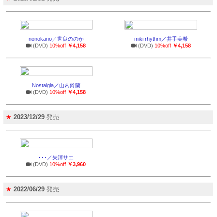
nonokano／世良ののか
miki rhythm／井手美希
(DVD)
10%off
￥4,158
(DVD)
10%off
￥4,158
Nostalgia／山内鈴蘭
(DVD)
10%off
￥4,158
★
2023/12/29
発売
･･･／矢澤サエ
(DVD)
10%off
￥3,960
★
2022/06/29
発売