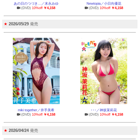
あの日のつづき…／末永みゆ
Newtopia／小日向優花
(DVD)
10%off
￥4,158
(DVD)
10%off
￥4,158
★
2026/05/29
発売
miki together／井手美希
･･･／神坂茉莉花
(DVD)
10%off
￥4,158
(DVD)
10%off
￥4,158
★
2026/04/24
発売