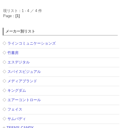
現リスト：1 - 4 ／ 4 件
Page：
[1]
メーカー別リスト
◇
ラインコミュニケーションズ
◇
竹書房
◇
エスデジタル
◇
スパイスビジュアル
◇
メディアブランド
◇
キングダム
◇
エアーコントロール
◇
フェイス
◇
サムバディ
◇
TEEN'S CANDY