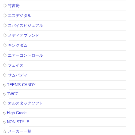
◇
竹書房
◇
エスデジタル
◇
スパイスビジュアル
◇
メディアブランド
◇
キングダム
◇
エアーコントロール
◇
フェイス
◇
サムバディ
◇
TEEN'S CANDY
◇
TWCC
◇
オルスタックソフト
◇
High Grade
◇
NON STYLE
☆
メーカー一覧