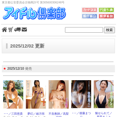
東京都公安委員会古物商許可 第305600306248号
2025/12/02 更新
★
2025/12/10
発売
･･･／後藤まつ
魅せられて／
･･･／三田悠貴
夢幻／緒方咲
不良教師／高梨
り
真田まこと