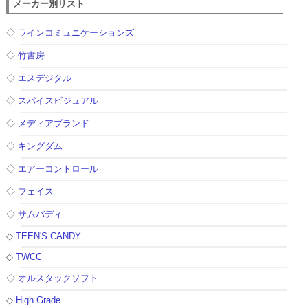
メーカー別リスト
◇
ラインコミュニケーションズ
◇
竹書房
◇
エスデジタル
◇
スパイスビジュアル
◇
メディアブランド
◇
キングダム
◇
エアーコントロール
◇
フェイス
◇
サムバディ
◇
TEEN'S CANDY
◇
TWCC
◇
オルスタックソフト
◇
High Grade