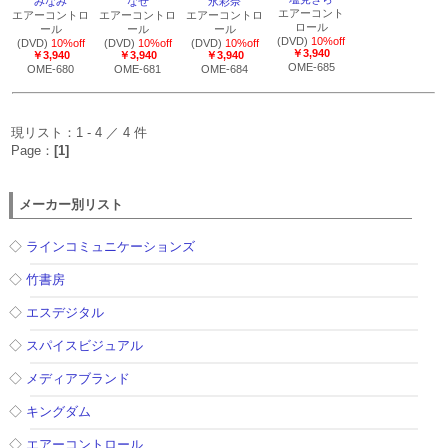
みなみ
なせ
永彩奈
エアーコント
エアーコントロ
エアーコントロ
エアーコントロ
ロール
ール
ール
ール
(DVD)
10%off
(DVD)
10%off
(DVD)
10%off
(DVD)
10%off
￥3,940
￥3,940
￥3,940
￥3,940
OME-685
OME-680
OME-681
OME-684
現リスト：1 - 4 ／ 4 件
Page：
[1]
メーカー別リスト
◇
ラインコミュニケーションズ
◇
竹書房
◇
エスデジタル
◇
スパイスビジュアル
◇
メディアブランド
◇
キングダム
◇
エアーコントロール