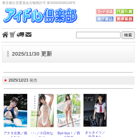
東京都公安委員会古物商許可 第305600306248号
2025/11/30 更新
★
2025/12/23
発売
きらタイツ／
アナタ次第／堀
･･･／小日向な
Bye-bye！／西
塩見きら