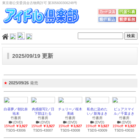
東京都公安委員会古物商許可 第305600306248号
2025/09/19 更新
★
2025/09/26
発売
白昼夢／朝比奈
肉感接写2／日
チェリー／桜木
私色に染めた
ピュアスマイ
祐未
下部ほたる
美緒
い／新海まき
ル／千葉まき
竹書房
竹書房
竹書房
竹書房
竹書房
(DVD)
(DVD)
(DVD)
(DVD)
(DVD)
15%off
￥3,927
15%off
￥3,927
15%off
￥3,927
15%off
￥3,927
15%off
￥3,927
TSDS-43006
TSDS-43007
TSDS-43008
TSDS-43009
TSDS-43010