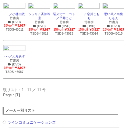
･･･／小林由依
シュリ／斉加珠
弱火でコトコト
･･･／恋川こも
思い草／南葉
竹書房
凛
／平井こと
も
しをん
(DVD)
竹書房
竹書房
竹書房
竹書房
15%off
￥3,927
(DVD)
(DVD)
(DVD)
(DVD)
TSDS-43011
15%off
￥3,927
15%off
￥3,927
15%off
￥3,927
15%off
￥3,927
TSDS-43012
TSDS-43013
TSDS-43014
TSDS-43015
･･･／天月あず
竹書房
(DVD)
15%off
￥3,927
TSDS-46087
現リスト：1 - 11 ／ 11 件
Page：
[1]
メーカー別リスト
◇
ラインコミュニケーションズ