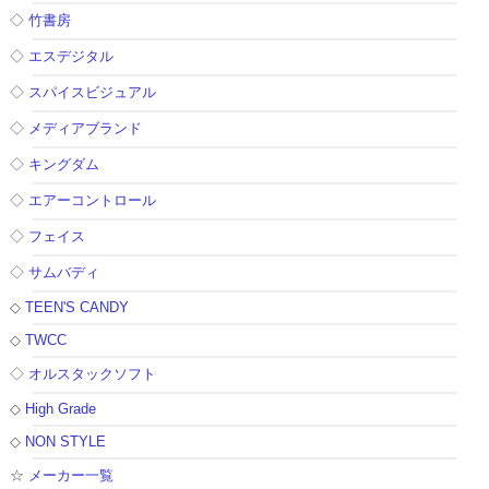
◇
竹書房
◇
エスデジタル
◇
スパイスビジュアル
◇
メディアブランド
◇
キングダム
◇
エアーコントロール
◇
フェイス
◇
サムバディ
◇
TEEN'S CANDY
◇
TWCC
◇
オルスタックソフト
◇
High Grade
◇
NON STYLE
☆
メーカー一覧