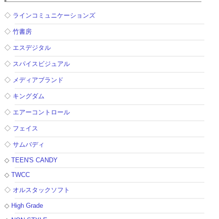
◇
ラインコミュニケーションズ
◇
竹書房
◇
エスデジタル
◇
スパイスビジュアル
◇
メディアブランド
◇
キングダム
◇
エアーコントロール
◇
フェイス
◇
サムバディ
◇
TEEN'S CANDY
◇
TWCC
◇
オルスタックソフト
◇
High Grade