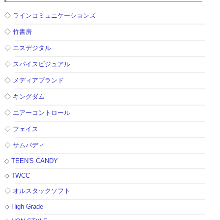
◇
ラインコミュニケーションズ
◇
竹書房
◇
エスデジタル
◇
スパイスビジュアル
◇
メディアブランド
◇
キングダム
◇
エアーコントロール
◇
フェイス
◇
サムバディ
◇
TEEN'S CANDY
◇
TWCC
◇
オルスタックソフト
◇
High Grade