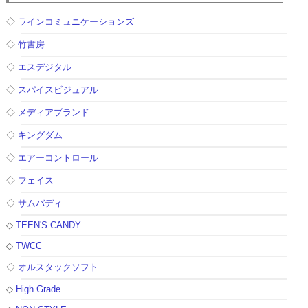
◇
ラインコミュニケーションズ
◇
竹書房
◇
エスデジタル
◇
スパイスビジュアル
◇
メディアブランド
◇
キングダム
◇
エアーコントロール
◇
フェイス
◇
サムバディ
◇
TEEN'S CANDY
◇
TWCC
◇
オルスタックソフト
◇
High Grade