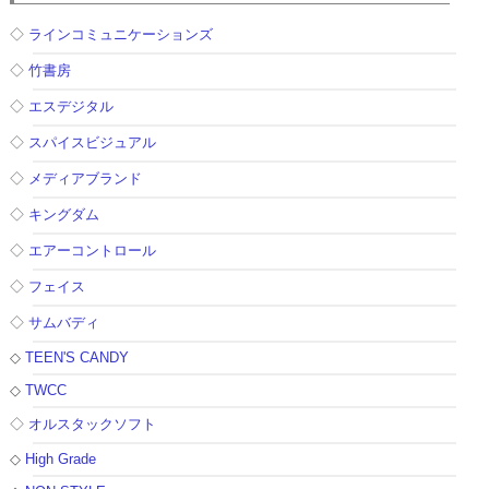
◇
ラインコミュニケーションズ
◇
竹書房
◇
エスデジタル
◇
スパイスビジュアル
◇
メディアブランド
◇
キングダム
◇
エアーコントロール
◇
フェイス
◇
サムバディ
◇
TEEN'S CANDY
◇
TWCC
◇
オルスタックソフト
◇
High Grade