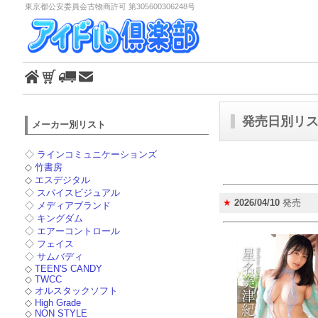
東京都公安委員会古物商許可 第305600306248号
発売日別リスト
メーカー別リスト
◇
ラインコミュニケーションズ
◇
竹書房
◇
エスデジタル
◇
スパイスビジュアル
★
2026/04/10
発売
◇
メディアブランド
◇
キングダム
◇
エアーコントロール
◇
フェイス
◇
サムバディ
◇
TEEN'S CANDY
◇
TWCC
◇
オルスタックソフト
◇
High Grade
◇
NON STYLE