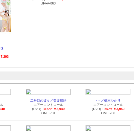
UFAA-063
杏珠
7,293
さ
二番目の彼女／美波那緒
･･･／橋本ひかり
ル
エアーコントロール
エアーコントロール
940
(DVD)
10%off
￥3,940
(DVD)
10%off
￥3,940
OME-701
OME-700