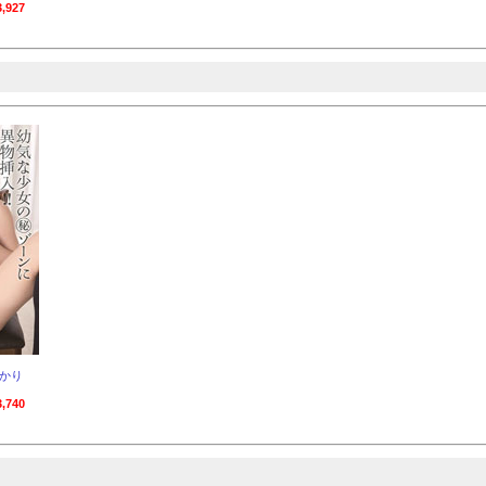
,927
ひかり
,740