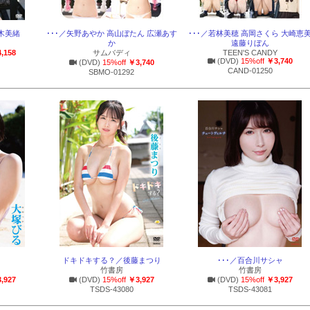
桜木美緒
･･･／矢野あやか 高山ぼたん 広瀬あす
･･･／若林美穂 高岡さくら 大崎恵
か
遠藤りぼん
,158
サムバディ
TEEN'S CANDY
(DVD)
15%off
￥3,740
(DVD)
15%off
￥3,740
CAND-01250
SBMO-01292
ドキドキする？／後藤まつり
･･･／百合川サシャ
竹書房
竹書房
,927
(DVD)
15%off
￥3,927
(DVD)
15%off
￥3,927
TSDS-43080
TSDS-43081