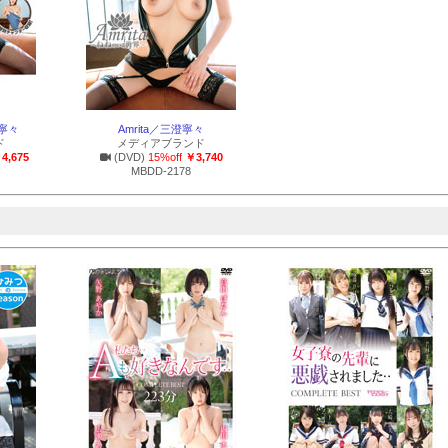
澄寧々
Amrita／三澄寧々
ド
メディアブランド
4,675
(DVD)
15%off
￥3,740
MBDD-2178