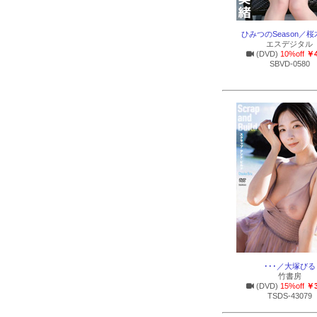
ひみつのSeason／
エスデジタル
(DVD)
10%off
￥4
SBVD-0580
･･･／大塚びる
竹書房
(DVD)
15%off
￥3
TSDS-43079