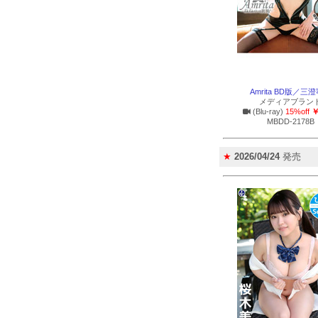
Amrita BD版／三
メディアブラン
(Blu-ray)
15%off
￥
MBDD-2178B
★
2026/04/24
発売