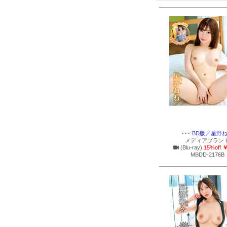
･･･ BD版／星野
メディアブラン
(Blu-ray)
15%off
￥
MBDD-2176B