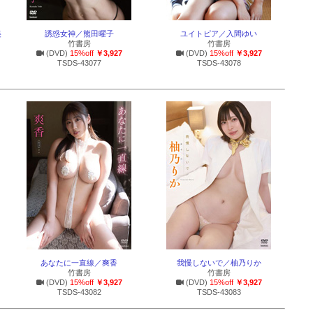
美
誘惑女神／熊田曜子
ユイトピア／入間ゆい
竹書房
竹書房
(DVD)
15%off
￥3,927
(DVD)
15%off
￥3,927
TSDS-43077
TSDS-43078
あなたに一直線／爽香
我慢しないで／柚乃りか
竹書房
竹書房
(DVD)
15%off
￥3,927
(DVD)
15%off
￥3,927
TSDS-43082
TSDS-43083