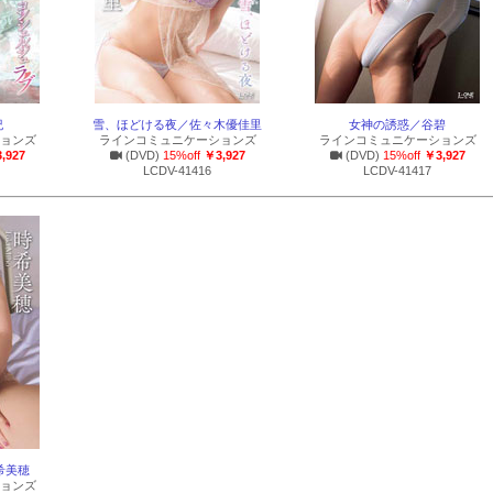
紀
雪、ほどける夜／佐々木優佳里
女神の誘惑／谷碧
ョンズ
ラインコミュニケーションズ
ラインコミュニケーションズ
,927
(DVD)
15%off
￥3,927
(DVD)
15%off
￥3,927
LCDV-41416
LCDV-41417
希美穂
ョンズ