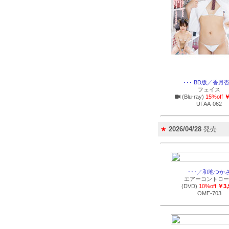
･･･ BD版／香月
フェイス
(Blu-ray)
15%off
￥
UFAA-062
★
2026/04/28
発売
･･･／和地つか
エアーコントロー
(DVD)
10%off
￥3,
OME-703