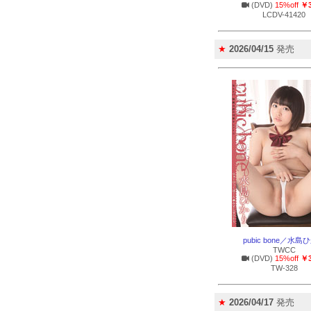
(DVD)
15%off
￥3
LCDV-41420
★
2026/04/15
発売
pubic bone／水島
TWCC
(DVD)
15%off
￥3
TW-328
★
2026/04/17
発売