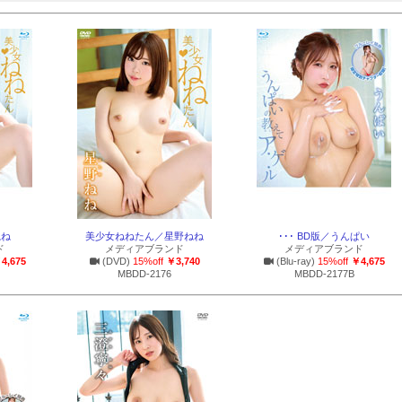
ねね
美少女ねねたん／星野ねね
･･･ BD版／うんぱい
ド
メディアブランド
メディアブランド
4,675
(DVD)
15%off
￥3,740
(Blu-ray)
15%off
￥4,675
MBDD-2176
MBDD-2177B