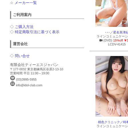
☆
メーカー一覧
ご利用案内
◇
ご購入方法
◇
特定商取引法に基づく表示
･･･／星名美津
ラインコミュニケーシ
(DVD)
15%off
￥3
運営会社
LCDV-41415
◇
問い合せ
有限会社ティーエスジャパン
〒177-0032 東京都練馬区谷原2-13-10
営業時間 平日 11:00～19:00
(03)3995-5955
info@idol-club.com
桃色クリニック／時
ラインコミュニケーシ