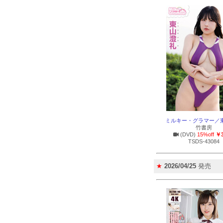
ミルキー・グラマー／
竹書房
(DVD)
15%off
￥3
TSDS-43084
★
2026/04/25
発売