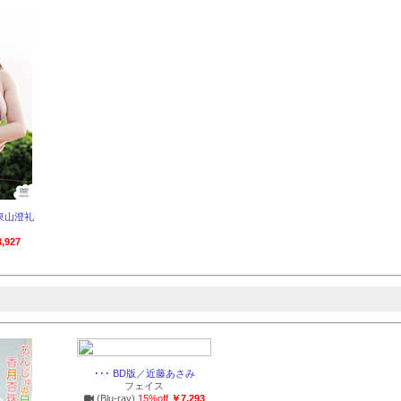
東山澄礼
,927
･･･ BD版／近藤あさみ
フェイス
(Blu-ray)
15%off
￥7,293