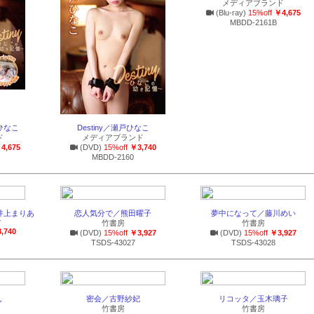
メディアブランド
(Blu-ray)
15%off
￥4,675
MBDD-2161B
戸ひなこ
Destiny／瀬戸ひなこ
ド
メディアブランド
4,675
(DVD)
15%off
￥3,740
MBDD-2160
井上まりあ
恋人気分で／熊田曜子
夢中になって／藤川めい
Y
竹書房
竹書房
,740
(DVD)
15%off
￥3,927
(DVD)
15%off
￥3,927
TSDS-43027
TSDS-43028
ん
密会／古野紗妃
リコッタ／玉木璃子
竹書房
竹書房