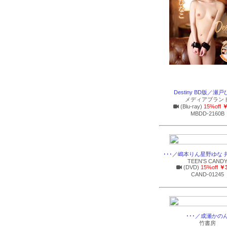
Destiny BD版／瀬
メディアブラン
(Blu-ray)
15%off
￥
MBDD-2160B
･･･／嶋本りん星野ゆな 
TEEN'S CAND
(DVD)
15%off
￥3
CAND-01245
･･･／成瀬かの
竹書房