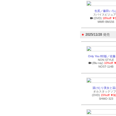
生尻／藤田いろ
スパイスビジュア
(DVD)
18%off
￥3
MMR-BM156
★
2025/11/28
発売
Only You BD版／佐
NON STYLE
(Blu-ray)
10%off
￥
NOST-114B
湯けむり美女と温
オルスタックソフ
(DVD)
15%off
￥3,
SHMO-323