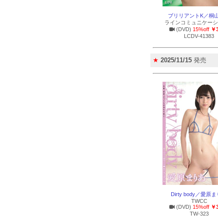
ブリリアントK／桐
ラインコミュニケーシ
(DVD)
15%off
￥3
LCDV-41383
★
2025/11/15
発売
Dirty body／愛原
TWCC
(DVD)
15%off
￥3
TW-323