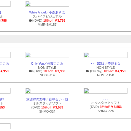
は
White Angel／小森あきほ
ル
スパイスビジュアル
,788
(DVD)
18%off
￥3,788
MMR-BM157
藤ここあ
Only You／佐藤ここあ
･･･ BD版／夢野まな
NON STYLE
NON STYLE
4,950
(DVD)
10%off
￥3,960
(Blu-ray)
10%off
￥4,950
NOST-114
NOST-115B
泉3
湯源郷の女神／音琴るい・他
･･･
オルスタックソフト
ト
オルスタックソフト
(DVD)
15%off
￥3,553
553
(DVD)
15%off
￥3,553
SHMO-325
SHMO-324