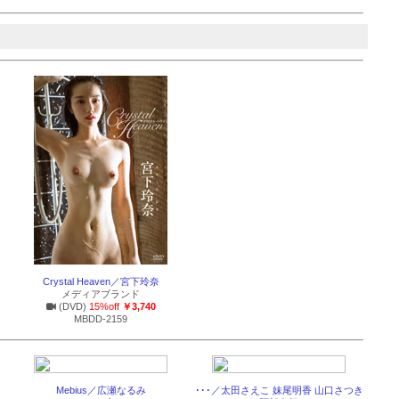
Crystal Heaven／宮下玲奈
メディアブランド
(DVD)
15%off
￥3,740
MBDD-2159
Mebius／広瀬なるみ
･･･／太田さえこ 妹尾明香 山口さつき