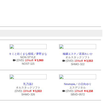
キミと紡ぐまな模様／夢野まな
極嬢エステ／若菜れいか
NON STYLE
オルスタックソフト
(DVD)
10%off
￥3,960
(DVD)
15%off
￥3,553
NOST-115
SHMO-322
乳乃湯2
Newtopia／小日向ゆり
オルスタックソフト
エスデジタル
(DVD)
15%off
￥3,553
(DVD)
10%off
￥4,158
SHMO-326
SBVD-0572