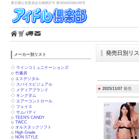
東京都公安委員会古物商許可 第305600306248号
発売日別リスト
メーカー別リスト
◇
ラインコミュニケーションズ
◇
竹書房
◇
エスデジタル
◇
スパイスビジュアル
★
2025/11/07
発売
◇
メディアブランド
◇
キングダム
◇
エアーコントロール
◇
フェイス
◇
サムバディ
◇
TEEN'S CANDY
◇
TWCC
◇
オルスタックソフト
◇
High Grade
◇
NON STYLE