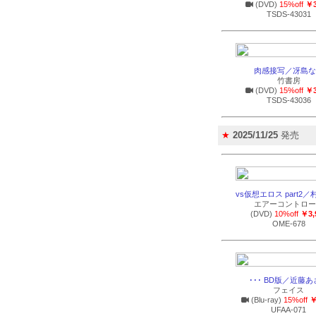
(DVD)
15%off
￥3
TSDS-43031
肉感接写／冴島な
竹書房
(DVD)
15%off
￥3
TSDS-43036
★
2025/11/25
発売
vs仮想エロス part2
エアーコントロー
(DVD)
10%off
￥3,
OME-678
･･･ BD版／近藤
フェイス
(Blu-ray)
15%off
￥
UFAA-071