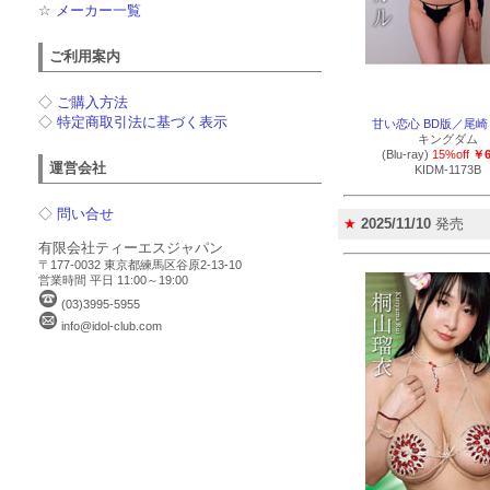
☆
メーカー一覧
ご利用案内
◇
ご購入方法
◇
特定商取引法に基づく表示
甘い恋心 BD版／尾
キングダム
(Blu-ray)
15%off
￥6
運営会社
KIDM-1173B
◇
問い合せ
★
2025/11/10
発売
有限会社ティーエスジャパン
〒177-0032 東京都練馬区谷原2-13-10
営業時間 平日 11:00～19:00
(03)3995-5955
info@idol-club.com