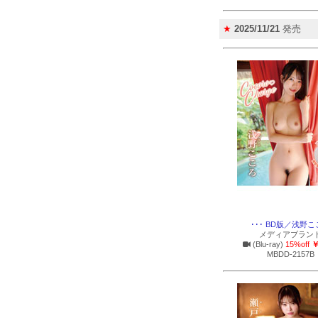
★
2025/11/21
発売
･･･ BD版／浅野
メディアブラン
(Blu-ray)
15%off
￥
MBDD-2157B