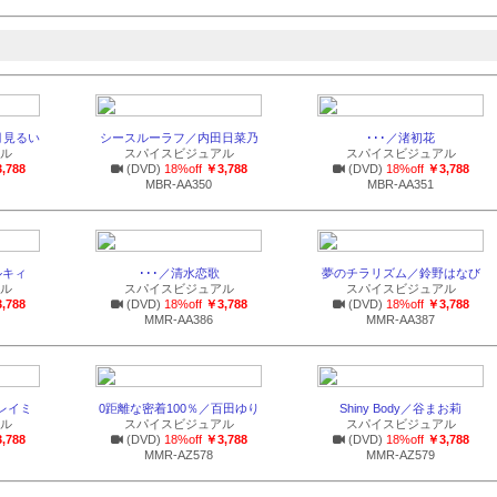
月見るい
シースルーラフ／内田日菜乃
･･･／渚初花
ル
スパイスビジュアル
スパイスビジュアル
,788
(DVD)
18%off
￥3,788
(DVD)
18%off
￥3,788
MBR-AA350
MBR-AA351
ミルキィ
･･･／清水恋歌
夢のチラリズム／鈴野はなび
ル
スパイスビジュアル
スパイスビジュアル
,788
(DVD)
18%off
￥3,788
(DVD)
18%off
￥3,788
MMR-AA386
MMR-AA387
神木レイミ
0距離な密着100％／百田ゆり
Shiny Body／谷まお莉
ル
スパイスビジュアル
スパイスビジュアル
,788
(DVD)
18%off
￥3,788
(DVD)
18%off
￥3,788
MMR-AZ578
MMR-AZ579