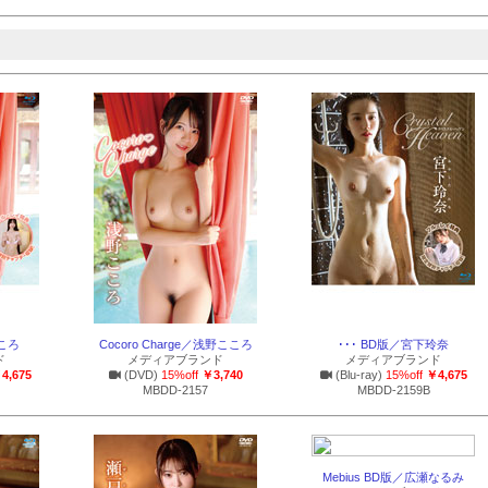
こころ
Cocoro Charge／浅野こころ
･･･ BD版／宮下玲奈
ド
メディアブランド
メディアブランド
4,675
(DVD)
15%off
￥3,740
(Blu-ray)
15%off
￥4,675
MBDD-2157
MBDD-2159B
Mebius BD版／広瀬なるみ