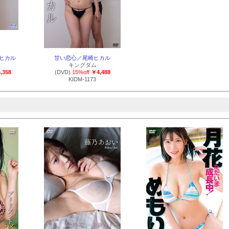
崎ヒカル
甘い恋心／尾崎ヒカル
キングダム
,358
(DVD)
15%off
￥4,488
KIDM-1173