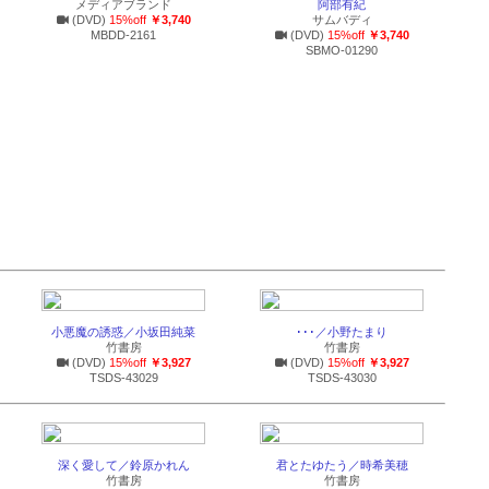
メディアブランド
阿部有紀
(DVD)
15%off
￥3,740
サムバディ
MBDD-2161
(DVD)
15%off
￥3,740
SBMO-01290
小悪魔の誘惑／小坂田純菜
･･･／小野たまり
竹書房
竹書房
(DVD)
15%off
￥3,927
(DVD)
15%off
￥3,927
TSDS-43029
TSDS-43030
深く愛して／鈴原かれん
君とたゆたう／時希美穂
竹書房
竹書房