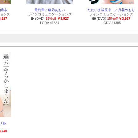
山瑠衣
最終章／藤乃あおい
ただいま成長中！／月花めもり
ョンズ
ラインコミュニケーションズ
ラインコミュニケーションズ
,927
(DVD)
15%off
￥3,927
(DVD)
15%off
￥3,927
LCDV-41384
LCDV-41385
まりあ
,740