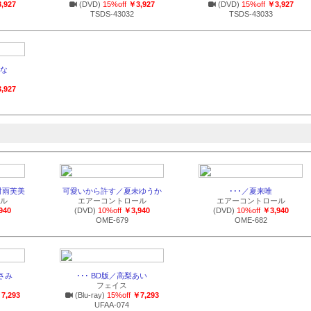
,927
(DVD)
15%off
￥3,927
(DVD)
15%off
￥3,927
TSDS-43032
TSDS-43033
な
,927
／村雨芙美
可愛いから許す／夏未ゆうか
･･･／夏来唯
ル
エアーコントロール
エアーコントロール
940
(DVD)
10%off
￥3,940
(DVD)
10%off
￥3,940
OME-679
OME-682
あさみ
･･･ BD版／高梨あい
フェイス
7,293
(Blu-ray)
15%off
￥7,293
UFAA-074