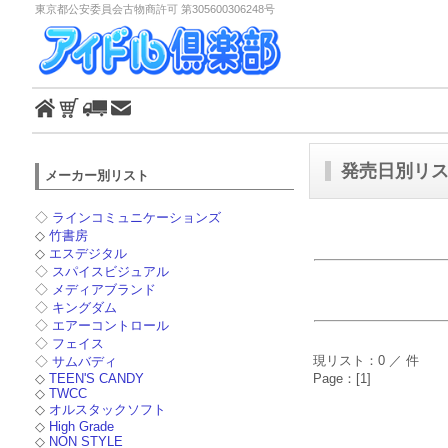
東京都公安委員会古物商許可 第305600306248号
発売日別リスト
メーカー別リスト
◇
ラインコミュニケーションズ
◇
竹書房
◇
エスデジタル
◇
スパイスビジュアル
◇
メディアブランド
◇
キングダム
◇
エアーコントロール
◇
フェイス
現リスト：0 ／ 件
◇
サムバディ
◇
TEEN'S CANDY
Page：[1]
◇
TWCC
◇
オルスタックソフト
◇
High Grade
◇
NON STYLE