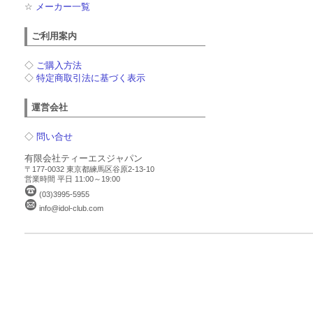
☆
メーカー一覧
ご利用案内
◇
ご購入方法
◇
特定商取引法に基づく表示
運営会社
◇
問い合せ
有限会社ティーエスジャパン
〒177-0032 東京都練馬区谷原2-13-10
営業時間 平日 11:00～19:00
(03)3995-5955
info@idol-club.com