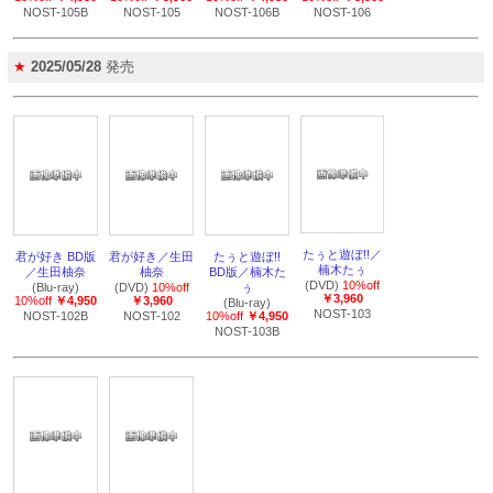
NOST-105B
NOST-105
NOST-106B
NOST-106
★
2025/05/28
発売
たぅと遊ぼ!!／
君が好き BD版
君が好き／生田
たぅと遊ぼ!!
楠木たぅ
／生田柚奈
柚奈
BD版／楠木た
(DVD)
10%off
(Blu-ray)
(DVD)
10%off
ぅ
￥3,960
10%off
￥4,950
￥3,960
(Blu-ray)
NOST-103
NOST-102B
NOST-102
10%off
￥4,950
NOST-103B