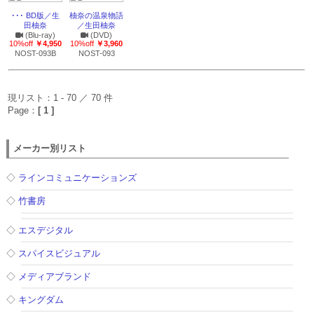
･･･ BD版／生
柚奈の温泉物語
田柚奈
／生田柚奈
(Blu-ray)
(DVD)
10%off
￥4,950
10%off
￥3,960
NOST-093B
NOST-093
現リスト：1 - 70 ／ 70 件
Page：
[ 1 ]
メーカー別リスト
◇
ラインコミュニケーションズ
◇
竹書房
◇
エスデジタル
◇
スパイスビジュアル
◇
メディアブランド
◇
キングダム