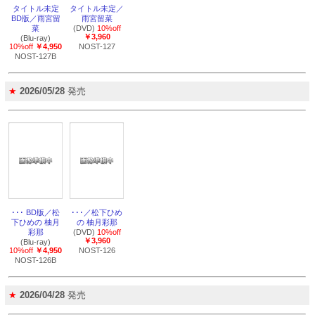
タイトル未定
タイトル未定／
BD版／雨宮留
雨宮留菜
菜
(DVD)
10%off
￥3,960
(Blu-ray)
10%off
￥4,950
NOST-127
NOST-127B
★
2026/05/28
発売
･･･ BD版／松
･･･／松下ひめ
下ひめの 柚月
の 柚月彩那
彩那
(DVD)
10%off
￥3,960
(Blu-ray)
10%off
￥4,950
NOST-126
NOST-126B
★
2026/04/28
発売