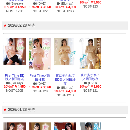
10%off
￥3,960
(Blu-ray)
(DVD)
(Blu-ray)
NOST-123
10%off
￥4,950
10%off
￥3,960
10%off
￥4,950
NOST-122B
NOST-122
NOST-123B
★
2026/02/28
発売
夜に抱かれて
First Time BD
First Time／新
夜に抱かれて
版／新田柚花
／岡田紗夜
田柚花
BD版／岡田紗
(Blu-ray)
(DVD)
(DVD)
夜
10%off
￥4,950
10%off
￥3,960
10%off
￥3,960
(Blu-ray)
NOST-120B
NOST-121
NOST-120
10%off
￥4,950
NOST-121B
★
2026/01/28
発売