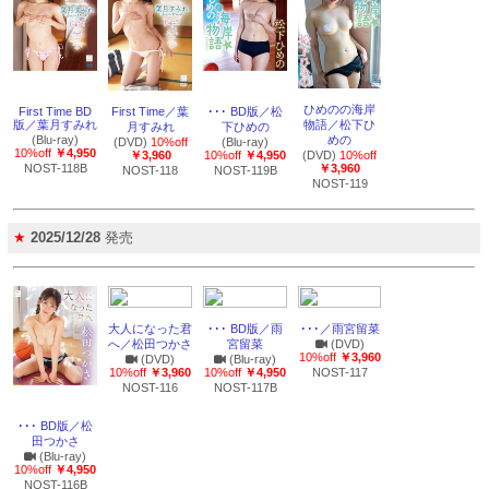
ひめのの海岸
First Time BD
First Time／葉
･･･ BD版／松
版／葉月すみれ
物語／松下ひ
月すみれ
下ひめの
(Blu-ray)
めの
(DVD)
10%off
(Blu-ray)
10%off
￥4,950
￥3,960
10%off
￥4,950
(DVD)
10%off
NOST-118B
￥3,960
NOST-118
NOST-119B
NOST-119
★
2025/12/28
発売
大人になった君
･･･ BD版／雨
･･･／雨宮留菜
へ／松田つかさ
宮留菜
(DVD)
10%off
￥3,960
(DVD)
(Blu-ray)
10%off
￥3,960
10%off
￥4,950
NOST-117
NOST-116
NOST-117B
･･･ BD版／松
田つかさ
(Blu-ray)
10%off
￥4,950
NOST-116B