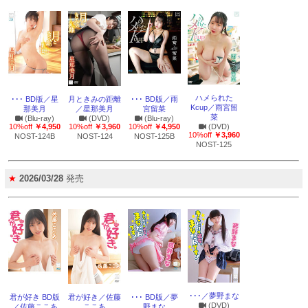
ハメられた
･･･ BD版／星
月ときみの距離
･･･ BD版／雨
Kcup／雨宮留
那美月
／星那美月
宮留菜
菜
(Blu-ray)
(DVD)
(Blu-ray)
10%off
￥4,950
10%off
￥3,960
10%off
￥4,950
(DVD)
10%off
￥3,960
NOST-124B
NOST-124
NOST-125B
NOST-125
★
2026/03/28
発売
･･･／夢野まな
君が好き BD版
君が好き／佐藤
･･･ BD版／夢
(DVD)
／佐藤ここあ
ここあ
野まな