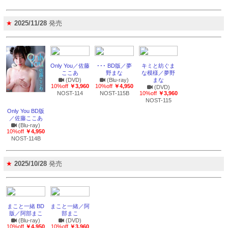
★
2025/11/28
発売
Only You／佐藤
･･･ BD版／夢
キミと紡ぐま
ここあ
野まな
な模様／夢野
(DVD)
(Blu-ray)
まな
10%off
￥3,960
10%off
￥4,950
(DVD)
NOST-114
NOST-115B
10%off
￥3,960
NOST-115
Only You BD版
／佐藤ここあ
(Blu-ray)
10%off
￥4,950
NOST-114B
★
2025/10/28
発売
まこと一緒 BD
まこと一緒／阿
版／阿部まこ
部まこ
(Blu-ray)
(DVD)
10%off
￥4,950
10%off
￥3,960