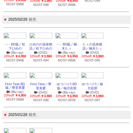
10%off
￥4,950
10%off
￥3,960
10%off
￥4,950
NOST-099
NOST-098B
NOST-098
NOST-099B
★
2025/02/28
発売
･･･ BD版／松
ひめのの温泉物
･･･ BD版／楠
たぅの温泉物
下ひめの
語／松下ひめの
木たぅ
語／楠木たぅ
(Blu-ray)
(DVD)
(Blu-ray)
(DVD)
10%off
￥4,950
10%off
￥3,960
10%off
￥4,950
10%off
￥3,960
NOST-094B
NOST-094
NOST-095B
NOST-095
First Time BD
First Time／華
ゆづパイ!! BD
ゆづパイ!!／柚
版／華里美愛
里美愛
版／柚月彩那
月彩那
(Blu-ray)
(DVD)
(Blu-ray)
(DVD)
10%off
￥4,950
10%off
￥3,960
10%off
￥4,950
10%off
￥3,960
NOST-096B
NOST-096
NOST-097B
NOST-097
★
2025/01/28
発売