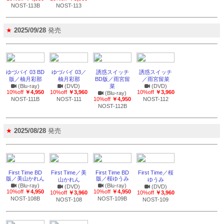
NOST-113B
NOST-113
★
2025/09/28
発売
ゆづパイ 03 BD
ゆづパイ 03／
誘惑スイッチ
誘惑スイッチ
版／柚月彩那
柚月彩那
BD版／雨宮留
／雨宮留菜
(Blu-ray)
(DVD)
菜
(DVD)
10%off
￥4,950
10%off
￥3,960
10%off
￥3,960
(Blu-ray)
NOST-111B
NOST-111
10%off
￥4,950
NOST-112
NOST-112B
★
2025/08/28
発売
First Time BD
First Time／美
First Time BD
First Time／桜
版／美山かれん
版／桜ゆうみ
山かれん
ゆうみ
(Blu-ray)
(Blu-ray)
(DVD)
(DVD)
10%off
￥4,950
10%off
￥4,950
10%off
￥3,960
10%off
￥3,960
NOST-108B
NOST-109B
NOST-108
NOST-109