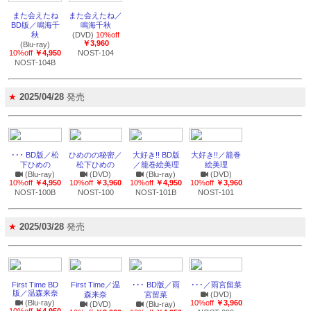
また会えたね
また会えたね／
BD版／鳴海千
鳴海千秋
秋
(DVD)
10%off
￥3,960
(Blu-ray)
10%off
￥4,950
NOST-104
NOST-104B
★
2025/04/28
発売
･･･ BD版／松
ひめのの秘密／
大好き!! BD版
大好き!!／籠巻
下ひめの
松下ひめの
／籠巻絵美理
絵美理
(Blu-ray)
(DVD)
(Blu-ray)
(DVD)
10%off
￥4,950
10%off
￥3,960
10%off
￥4,950
10%off
￥3,960
NOST-100B
NOST-100
NOST-101B
NOST-101
★
2025/03/28
発売
First Time BD
First Time／温
･･･ BD版／雨
･･･／雨宮留菜
版／温森来奈
森来奈
宮留菜
(DVD)
(Blu-ray)
10%off
￥3,960
(DVD)
(Blu-ray)