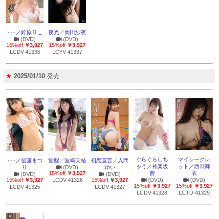
･･･／鈴原りこ
夜光／岡田紗夜
(DVD)
(DVD)
15%off
￥3,927
15%off
￥3,927
LCDV-41336
LCYV-41337
★
2025/01/10
発売
ぐらぐらしち
マイシークレ
･･･／後藤まつ
覚醒／波崎天結
初恋宣言／入間
ゃう／神楽坂
ット／西田麻
り
(DVD)
ゆい
15%off
￥3,927
茜
衣
(DVD)
(DVD)
15%off
￥3,927
LCDV-41326
15%off
￥3,927
(DVD)
(DVD)
15%off
￥3,927
15%off
￥3,927
LCDV-41325
LCDV-41327
LCDV-41328
LCTD-41329