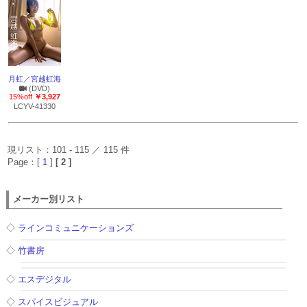
月虹／宮越虹海
(DVD)
15%off
￥3,927
LCYV-41330
現リスト：101 - 115 ／ 115 件
Page：[
1
]
[ 2 ]
メーカー別リスト
◇
ラインコミュニケーションズ
◇
竹書房
◇
エスデジタル
◇
スパイスビジュアル