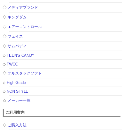
◇
メディアブランド
◇
キングダム
◇
エアーコントロール
◇
フェイス
◇
サムバディ
◇
TEEN'S CANDY
◇
TWCC
◇
オルスタックソフト
◇
High Grade
◇
NON STYLE
☆
メーカー一覧
ご利用案内
◇
ご購入方法