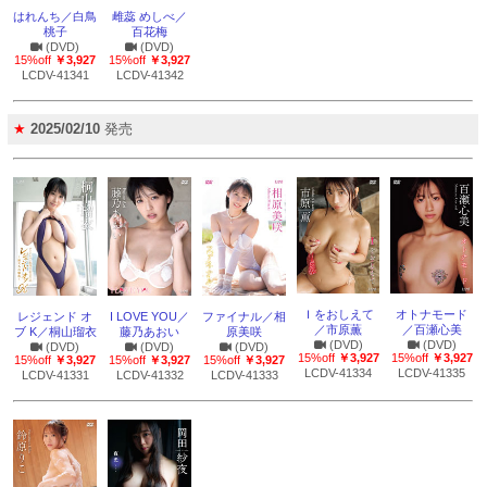
はれんち／白鳥
雌蕊 めしべ／
桃子
百花梅
(DVD)
(DVD)
15%off
￥3,927
15%off
￥3,927
LCDV-41341
LCDV-41342
★
2025/02/10
発売
Ｉをおしえて
オトナモード
レジェンド オ
I LOVE YOU／
ファイナル／相
／市原薫
／百瀬心美
ブ K／桐山瑠衣
藤乃あおい
原美咲
(DVD)
(DVD)
(DVD)
(DVD)
(DVD)
15%off
￥3,927
15%off
￥3,927
15%off
￥3,927
15%off
￥3,927
15%off
￥3,927
LCDV-41334
LCDV-41335
LCDV-41331
LCDV-41332
LCDV-41333